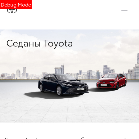
Debug Mode
Седаны Toyota
Седаны Toyota воплощают в себе динамику, драйв,