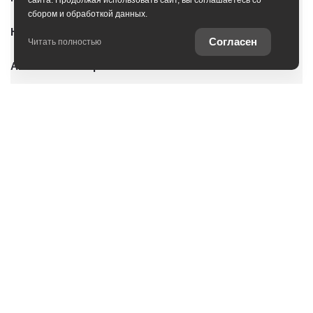
сайта. Продолжая использовать сайт, вы соглашаетесь со
сбором и обработкой данных.
Новые автомобили
Согласен
Читать полностью
Автомобили с пробегом
Условия покупки
О дилерском центре
Владельцам
Специальные предложения
Оцените ваш автомобиль
Консультация по кредиту
Консультация по страхованию