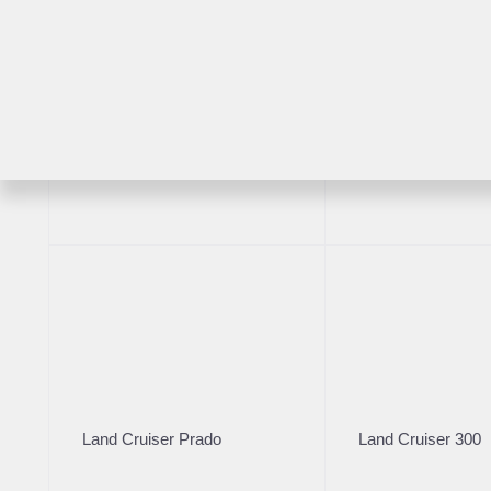
Renault Kaptur
2 л (143 л.с.), АКПП, бензин, полны
1 420 000 ₽
Рассчитать кредит
RAV4
Highlander
Получить предложение
Рекомендованные авто
2013
·
217 011 км
2015
·
108 
Toyota Highlander
Lexus L
3.5 л (273 л.с.), АКПП, бензин, полный
5.7 л (367
2 120 000 ₽
8 240 0
Land Cruiser Prado
Land Cruiser 300