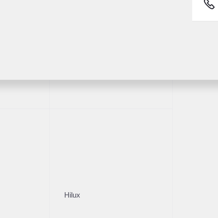
й
Fortuner
571 км
2026
·
28 км
X
Toyota Highlande
 л.с.), АКПП, бензин, полный
2 л (248 л.с.), АКПП, б
00 ₽
5 350 000 ₽
Hilux