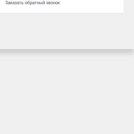
Заказать обратный звонок
2025
·
67 км
r
Lexus RX
ензин, полный
2.4 л (249 л.с.), АКПП, бензин, полн
13 260 000 ₽