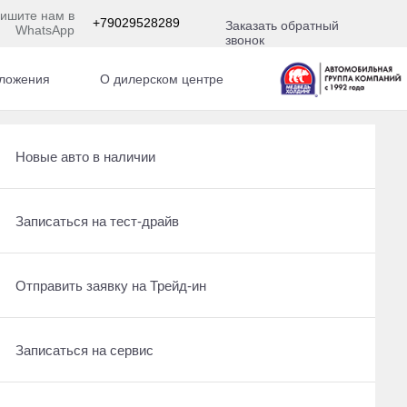
ишите нам в
+79029528289
Заказать обратный
WhatsApp
звонок
ложения
О дилерском центре
Получить консультацию по кредиту
Рассчитать кредит
Новые авто в наличии
Отправить заявку на Трейд-ин
Записаться на сервис
Записаться на тест-драйв
 По умолчанию 
Записаться на сервис
Отправить заявку на Трейд-ин
Отправить заявку на Трейд-ин
Заказать обратный звонок
Заказать обратный звонок
Записаться на сервис