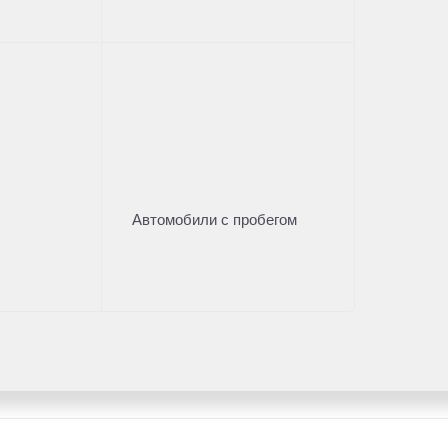
ать кредит
Рассчитать кредит
Получить предложение
Получить 
 вас по модельному ряду
Автомобили с пробегом
далее — Согласие)
о адресу: 141031, Россия, Московская обл., г. о. Мытищи, 
оих персональных данных, а именно: имени, отчества, фам
интересах, предпочтениях к автомобилю(-ям) и товарам/услу