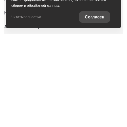
сайта. Продолжая использовать сайт, вы соглашаетесь со
сбором и обработкой данных.
Новые автомобили
Согласен
Читать полностью
Автомобили с пробегом
Условия покупки
О дилерском центре
Владельцам
Специальные предложения
Оцените ваш автомобиль
Консультация по кредиту
Консультация по страхованию