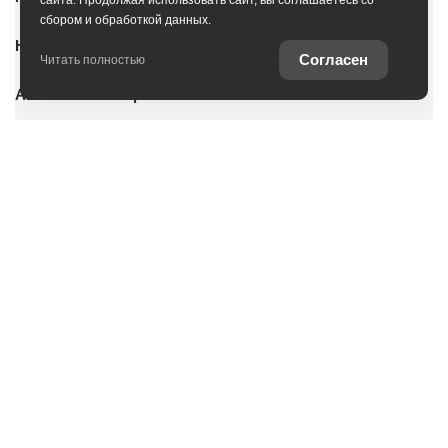
сайта. Продолжая использовать сайт, вы соглашаетесь со
сбором и обработкой данных.
Новые автомобили
Согласен
Читать полностью
Автомобили с пробегом
Условия покупки
О дилерском центре
Владельцам
Специальные предложения
Оцените ваш автомобиль
Консультация по кредиту
Консультация по страхованию