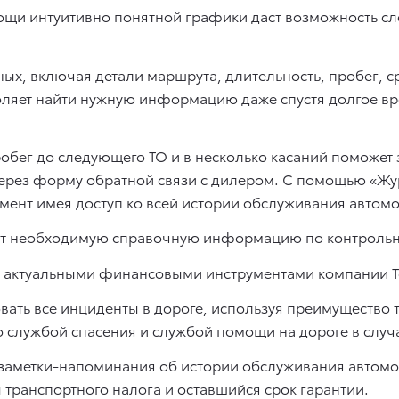
щи интуитивно понятной графики даст возможность сле
ых, включая детали маршрута, длительность, пробег, с
оляет найти нужную информацию даже спустя долгое в
бег до следующего ТО и в несколько касаний поможет 
ерез форму обратной связи с дилером. С помощью «Жу
мент имея доступ ко всей истории обслуживания автом
т необходимую справочную информацию по контроль
 актуальными финансовыми инструментами компании То
ать все инциденты в дороге, используя преимущество 
о службой спасения и службой помощи на дороге в случ
заметки-напоминания об истории обслуживания автомо
транспортного налога и оставшийся срок гарантии.