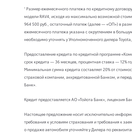
Размер ежемесячного платежа по кредитному договору
1
модели RAV4, исходя из максимально возможной стоимос
964 500 руб., остаточный платеж (далее — «ОП») в разм
ежемесячного платежа указана с округлением в большу
необходимо уточнять у Уполномоченного дилера Toyota, 
Предоставление кредита по кредитной программе «Комф
срок кредита — 36 месяцев, процентная ставка — 12% го
Минимальная сумма кредита составляет 20% от стоимост
страховой компании, аккредитованной Банком, и перед
Банк».
Кредит предоставляется АО «Тойота Банк», лицензия Бан
Настоящее предложение носит исключительно информаци
требования к условиям страхования и требования к зае
о продаже автомобиля уточняйте у Дилера по реквизита