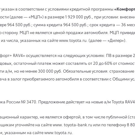
 указан в соответствии с условиями кредитной программы
«Комфорт
ти (далее — «МЦП») в размере 1 929 000 руб., при условии: внесен
ере 964 500 руб.; сумма кредита 964 500 руб.; срок кредита — 36 ме
ю сторону. МЦП не является ценой продажи автомобиля. МЦП привед
из числа, указанных на сайте www.toyota.ru. (далее — «Дилер»).
орт+ RAV4» осуществляется на следующих условиях: ПВ в размере 20
довых, остаточный платеж может составлять от 20 до 60% от стоимос
и а/м, но не менее 300 000 руб. Обязательные условия: страхован
ача в залог приобретаемого автомобиля в соответствии с Общими у
ка России № 3470. Предложение действует на новые а/м Toyota RAV4 
онный характер, не является офертой, в том числе публичной (стат
мщикам уточняйте на сайте www. toyota-bank.ru или по телефону 8 8
м, указанным на сайте www.toyota.ru.