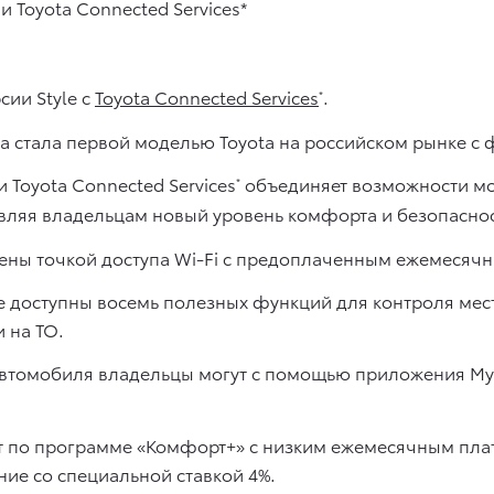
сии Style с
Toyota Connected Services
.
*
ра стала первой моделью Toyota на российском рынке 
Toyota Connected Services
объединяет возможности мо
*
вляя владельцам новый уровень комфорта и безопаснос
щены точкой доступа Wi-Fi с предоплаченным ежемесячн
же доступны восемь полезных функций для контроля ме
и на ТО.
томобиля владельцы могут с помощью приложения MyT,
ит по программе «Комфорт+» с низким ежемесячным плат
ие со специальной ставкой 4%.