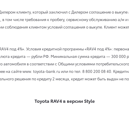
 Дилером клиенту, который заключил с Дилером соглашение о выкуп
 в том числе требования к пробегу, сервисному обслуживанию а/м и 
ии соблюдения клиентом условий соглашения о выкупе. Клиент может
AV4 под 4%». Условия кредитной программы «RAV4 под 4%»: первонач
х. Валюта кредита — рубли РФ. Минимальная сумма кредита — 300 00
о автомобиля в соответствии с Общими условиями потребительского
е на сайте www. toyota-bank.ru или по тел. 8 800 200 08 40. Кредит
ельного решения по кредиту 2 месяца, кредит может быть выдан не по
Toyota RAV4 в версии Style