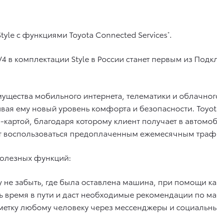
yle с функциями Toyota Connected Services
.
*
4 в комплектации Style в России станет первым из По
щества мобильного интернета, телематики и облачного
ивая ему новый уровень комфорта и безопасности. Toyo
картой, благодаря которому клиент получает в автомоб
т воспользоваться предоплаченным ежемесячным трафи
олезных функций:
у не забыть, где была оставлена машина, при помощи 
ь время в пути и даст необходимые рекомендации по м
етку любому человеку через мессенджеры и социальны