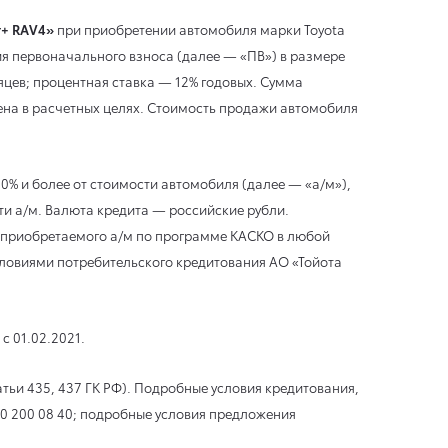
+ RAV4»
при приобретении автомобиля марки Toyota
ия первоначального взноса (далее — «ПВ») в размере
сяцев; процентная ставка — 12% годовых. Сумма
ена в расчетных целях. Стоимость продажи автомобиля
% и более от стоимости автомобиля (далее — «а/м»),
ти а/м. Валюта кредита — российские рубли.
ие приобретаемого а/м по программе КАСКО в любой
словиями потребительского кредитования АО «Тойота
с 01.02.2021.
ьи 435, 437 ГК РФ). Подробные условия кредитования,
00 200 08 40; подробные условия предложения