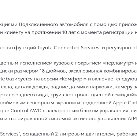
нкциями Подключенного автомобиля с помощью приложен
н клиенту на протяжении 10 лет с момента регистрации 
ество функций Toyota Connected Services
и регулярно о
*
хцветным исполнением кузова с покрытием «перламутр»
иски размером 18 дюймов, эксклюзивная комбинирован
le базируется на версии «Комфорт» и включает следую
текла, датчик дождя, задние датчики парковки, камеру
еркало заднего вида, круиз-контроль, цветной семидю
дюймовым сенсорным экраном и поддержкой Apple CarP
que Control AWD с электронным блоком управления, сист
, и интегрированной системой активного управления AIM
Services
, оснащенный 2-литровым двигателем, работа
*