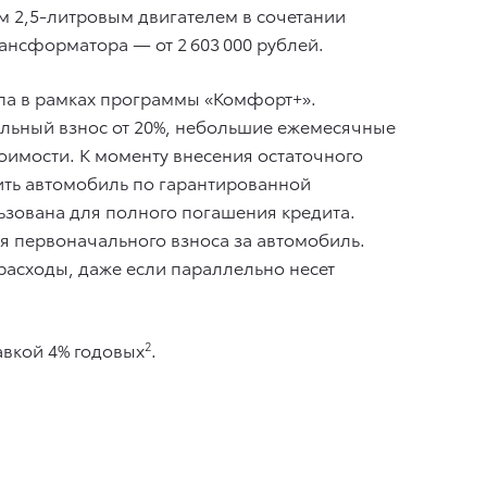
ым 2,5-литровым двигателем в сочетании
нсформатора — от 2 603 000 рублей.
па в рамках программы «Комфорт+».
альный взнос от 20%, небольшие ежемесячные
оимости. К моменту внесения остаточного
ить автомобиль по гарантированной
ьзована для полного погашения кредита.
ля первоначального взноса за автомобиль.
расходы, даже если параллельно несет
авкой 4% годовых
2
.