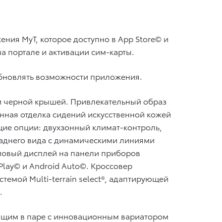
ия MyT, которое доступно в App Store© и
на портале и активации сим-карты.
бновлять возможности приложения.
 и черной крышей. Привлекательный образ
ная отделка сидений искусственной кожей
щие опции: двухзонный климат-контроль,
 заднего вида с динамическими линиями
ймовый дисплей на панели приборов
lay© и Android Auto©. Кроссовер
емой Multi-terrain select®, адаптирующей
.
ющим в паре с инновационным вариатором