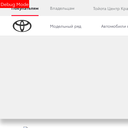
Debug Mode
Покупателям
Владельцам
Тойота Центр Кр
Модельный ряд
Автомобили 
Дилерский центр
Сотрудники
Новости
СТАРТОВАЛИ ПРО
TOYOTA CONNECTE
9 февраля 2021 г.
Поделиться