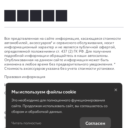
Вся представленная на сайте информация, касающаяся стоимости
автомобилей, аксессуаров* и сервисного обслуживания, носит
информационный характер и не является публичной офертой,
определяемой положениями ст. 437 (2) ГК РФ. Для получения
подробной информации обращайтесь в наши автосалоны.
Опубликованная на данном сайте информация может быть
изменена в любое время без предварительного уведомления. *
Стоимость аксессуаров указана без учета стоимости установки.
Правовая информация
Изменить настройку cookies
×
Мы используем файлы cookie
Сбросить cookie
Это необходимо для полноценного функционирования
сайта. Продолжая использовать сайт, вы соглашаетесь со
сбором и обработкой данных.
©
2026
ООО "Медведь Премиум", ИНН 2466194034, ОГРН
1182468044945
Согласен
Читать полностью