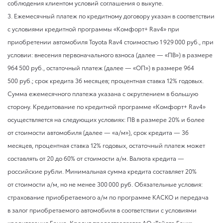
соблюдения клиентом условий соглашения о выкупе.
3. Ежемесячный платеж по кредитному договору указан в соответствии
с условиями кредитной программы «Комфорт+ Rav4» при
приобретении автомобиля Toyota Rav4 стоимостью 1 929 000 руб., при
условии: внесения первоначального взноса (далее — «ПВ») в размере
964 500 руб., остаточный платеж (далее — «ОП») в размере 964
500 руб.; срок кредита 36 месяцев; процентная ставка 12% годовых.
Сумма ежемесячного платежа указана с округлением в большую
сторону. Кредитование по кредитной программе «Комфорт+ Rav4»
осуществляется на следующих условиях: ПВ в размере 20% и более
от стоимости автомобиля (далее — «а/м»), срок кредита — 36
месяцев, процентная ставка 12% годовых, остаточный платеж может
составлять от 20 до 60% от стоимости а/м. Валюта кредита —
российские рубли. Минимальная сумма кредита составляет 20%
от стоимости а/м, но не менее 300 000 руб. Обязательные условия:
страхование приобретаемого а/м по программе КАСКО и передача
в залог приобретаемого автомобиля в соответствии с условиями
кредитования Банка. Кредит предоставляется АО «Тойота Банк»,