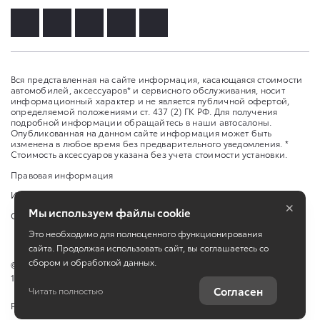
Вся представленная на сайте информация, касающаяся стоимости
автомобилей, аксессуаров* и сервисного обслуживания, носит
информационный характер и не является публичной офертой,
определяемой положениями ст. 437 (2) ГК РФ. Для получения
подробной информации обращайтесь в наши автосалоны.
Опубликованная на данном сайте информация может быть
изменена в любое время без предварительного уведомления. *
Стоимость аксессуаров указана без учета стоимости установки.
Правовая информация
Изменить настройку cookies
×
Мы используем файлы cookie
Сбросить cookie
Это необходимо для полноценного функционирования
сайта. Продолжая использовать сайт, вы соглашаетесь со
сбором и обработкой данных.
©
2026
ООО "Медведь Премиум", ИНН 2466194034, ОГРН
1182468044945
Согласен
Читать полностью
Работает на технологиях
TradeDealer