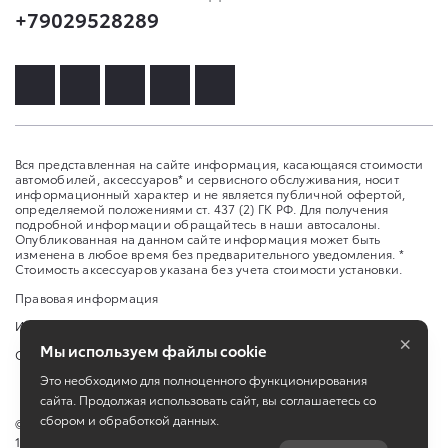
+79029528289
Вся представленная на сайте информация, касающаяся стоимости
автомобилей, аксессуаров* и сервисного обслуживания, носит
информационный характер и не является публичной офертой,
определяемой положениями ст. 437 (2) ГК РФ. Для получения
подробной информации обращайтесь в наши автосалоны.
Опубликованная на данном сайте информация может быть
изменена в любое время без предварительного уведомления. *
Стоимость аксессуаров указана без учета стоимости установки.
Правовая информация
Изменить настройку cookies
×
Мы используем файлы cookie
Сбросить cookie
Это необходимо для полноценного функционирования
сайта. Продолжая использовать сайт, вы соглашаетесь со
сбором и обработкой данных.
©
2026
ООО "Медведь Премиум", ИНН 2466194034, ОГРН
1182468044945